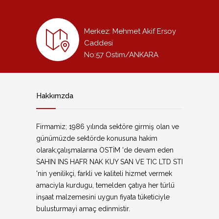
Merkez: Mehmet Akif Ersoy
Caddesi
No:57 Ostim/ANKARA
Hakkımzda
Firmamiz; 1986 yılında sektöre girmiş olan ve
günümüzde sektörde konusuna hakim
olarak;çalışmalarına OSTİM 'de devam eden
SAHIN INS HAFR NAK KUY SAN VE TIC LTD STI
'nin yenilikçi, farkli ve kaliteli hizmet vermek
amaciyla kurdugu, temelden çatıya her türlü
inşaat malzemesini uygun fiyata tüketiciyle
bulusturmayi amaç edinmistir.